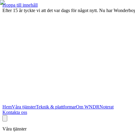
Hoppa till innehåll
Efter 15 år tyckte vi att det var dags för något nytt. Nu har Wonde
Hem
Våra tjänster
Teknik & plattformar
Om WNDR
Noterat
Kontakta oss
Våra tjänster